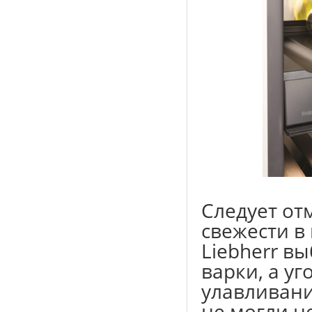
Следует от
свежести в
Liebherr в
варки, а у
улавливани
не могли н