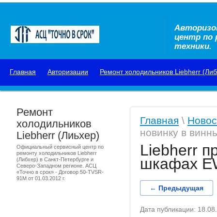
Авторизо
центр по
техники.
Главная
Авторизации
Ремонт холодильников Liebherr (Либ
Ремонт
Главная
\
Новос
холодильников
новинку в вин
Liebherr (Лиьхер)
Liebherr 
Официальный сервисный центр по
ремонту холодильников Liebherr
шкафах E
(Либхер) в Санкт-Петербурге и
Северо-Западном регионе. АСЦ
«Точно в срок» - Договор 50-TVSR-
91M от 01.03.2012 г.
← Предыдущая
Дата публикации: 18.08