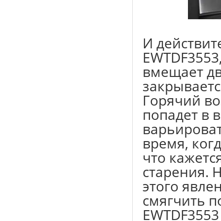
И действите
EWTDF3553,
вмещает дв
закрываетс
Горячий во
попадет в 
варьироват
время, ког
что кажетс
старения. 
этого явлен
смягчить по
EWTDF3553